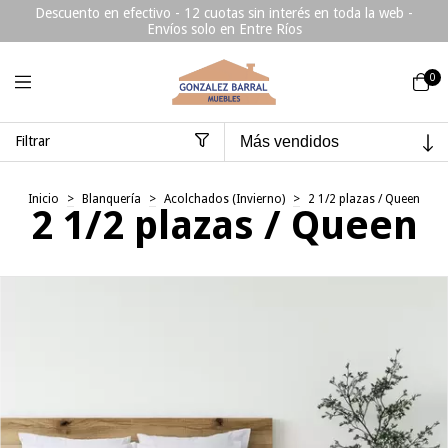
Descuento en efectivo - 12 cuotas sin interés en toda la web -
Envíos solo en Entre Ríos
0
Filtrar
Inicio
>
Blanquería
>
Acolchados (Invierno)
>
2 1/2 plazas / Queen
2 1/2 plazas / Queen