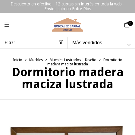
Descuento en efectivo - 12 cuotas sin interés en toda la web -
Envíos solo en Entre Ríos
0
Filtrar
Inicio
>
Muebles
>
Muebles Lustrados | Diseño
>
Dormitorio
madera maciza lustrada
Dormitorio madera
maciza lustrada