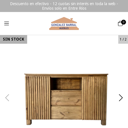
Descuento en efectivo - 12 cuotas sin interés en toda la web -
Envíos solo en Entre Ríos
0
SIN STOCK
1
/
2