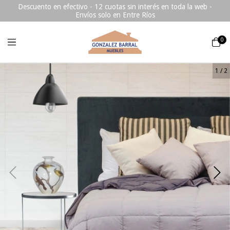
Descuento en efectivo - 12 cuotas sin interés en toda la web -
Envíos solo en Entre Ríos
0
1
/
2